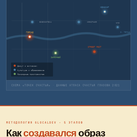
ИДНАКАР
БИБЛИОТЕКА
КРИСТАЛЛ
ЧМЗ
р. Чепца
ГОРСАД
STREET FEST
ЗАРЕЧНЫЙ
Досуг и активизм
Культура и образование
Природные пространства
СХЕМА «ТОЧЕК СЧАСТЬЯ» · ДАННЫЕ АТЛАСА СЧАСТЬЯ ГЛАЗОВА 2021
МЕТОДОЛОГИЯ GLOCALDEV · 5 ЭТАПОВ
Как
создавался
образ