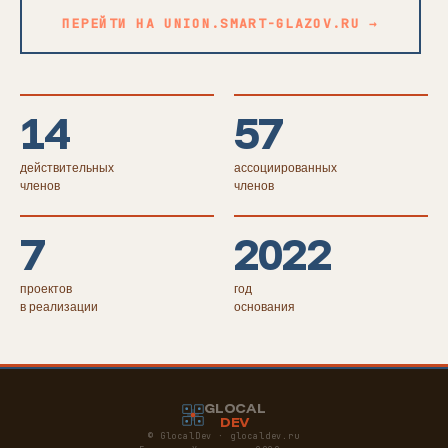
ПЕРЕЙТИ НА UNION.SMART-GLAZOV.RU →
14
57
действительных
ассоциированных
членов
членов
7
2022
проектов
год
в реализации
основания
GLOCAL
DEV
© GlocalDev · glocaldev.ru