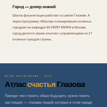
Город — донор знаний
Школа фасилитации работает в самом Глазове. А
через программу «Мастер-планирование атомных
городов» на кафедре 95 НИЯУ МИФИ в Москве
город делится своим опытом с управленцами из 17
атомных городов страны.
МЕТОД КАРТИРОВАНИЯ · 2020
Атлас
счастья
Глазова
Прежде чем строить образ будущего, нужно понять
настоящее — глазами людей, которые в этом городе