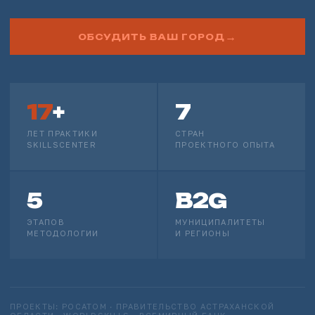
ОБСУДИТЬ ВАШ ГОРОД
17
+
7
ЛЕТ ПРАКТИКИ
СТРАН
SKILLSCENTER
ПРОЕКТНОГО ОПЫТА
5
B2G
ЭТАПОВ
МУНИЦИПАЛИТЕТЫ
МЕТОДОЛОГИИ
И РЕГИОНЫ
ПРОЕКТЫ: РОСАТОМ · ПРАВИТЕЛЬСТВО АСТРАХАНСКОЙ