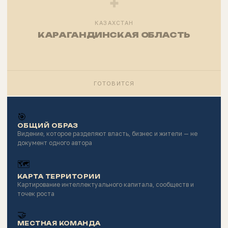
+
КАЗАХСТАН
КАРАГАНДИНСКАЯ ОБЛАСТЬ
ГОТОВИТСЯ
🎯
ОБЩИЙ ОБРАЗ
Видение, которое разделяют власть, бизнес и жители — не
документ одного автора
🗺
КАРТА ТЕРРИТОРИИ
Картирование интеллектуального капитала, сообществ и
точек роста
🤝
МЕСТНАЯ КОМАНДА