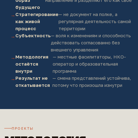
образ
направление и разделяют его как своё
будущего
Стратегирование
— не документ на полке, а
как живой
регулярная деятельность самой
процесс
территории
Субъектность
— воля к изменениям и способность
действовать согласованно без
внешнего управления
Методология
— местные фасилитаторы, НКО-
остаётся
оператор и образовательная
внутри
программа
Результат не
— смена представлений устойчива,
откатывается
потому что произошла изнутри
ПРОЕКТЫ