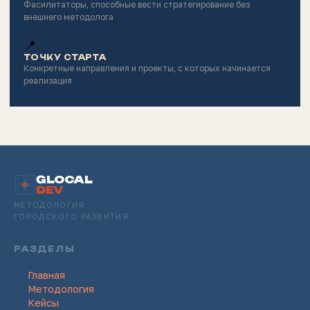
Фасилитаторы, способные вести стратегирование без
внешнего методолога
📍
ТОЧКУ СТАРТА
Конкретные направления и проекты, с которых начинается
реализация
GLOCAL
DEV
МЕТОДОЛОГИЯ
ГОРОДСКОГО РАЗВИТИЯ
РАЗДЕЛЫ
Главная
Методология
Кейсы